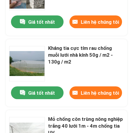
Kiểm soát chất lượng
Giá tốt nhất
Liên hệ chúng tôi
Liên hệ chúng tôi
Kháng tia cực tím rau chống
Yêu cầu báo giá
muỗi lưới nhà kính 50g / m2 -
130g / m2
Russian website
Tấm rèm cửa lưới từ tính
Giá tốt nhất
Liên hệ chúng tôi
Màn hình cửa sổ bay
Mỏ chống côn trùng nông nghiệp
trắng 40 lưới 1m - 4m chống tia
Mạng bóng PE
UV