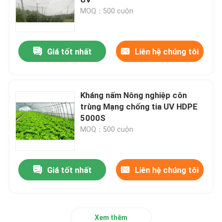
MOQ：500 cuộn
lưới côn trùng nông nghiệp
Giá tốt nhất
Liên hệ chúng tôi
Đèn PE
Túi lưới dệt
Kháng nấm Nông nghiệp côn
trùng Mạng chống tia UV HDPE
5000S
lưới nhựa lưới
MOQ：500 cuộn
Màng sợi thủy tinh chống kiềm
Giá tốt nhất
Liên hệ chúng tôi
Cà vạt cáp nylon
Tấm rèm cửa bằng nhựa từ tính
Xem thêm