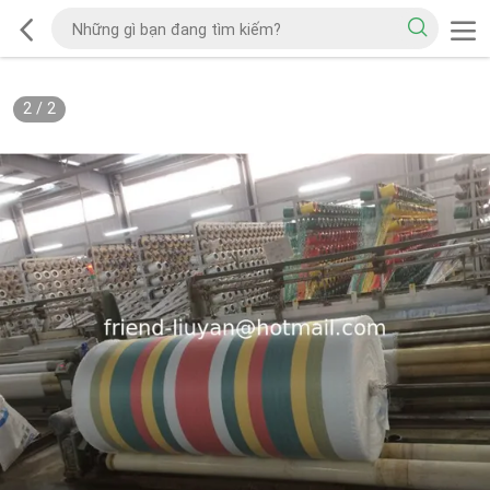
2
/
2