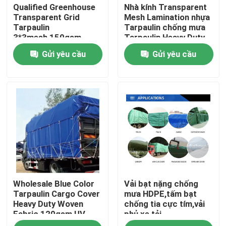
Qualified Greenhouse
Nhà kính Transparent
Transparent Grid
Mesh Lamination nhựa
Tarpaulin
Tarpaulin chống mưa
3*3mesh,150gsm
Tarpaulin Heavy Duty
Warm Keep Tarpaulin
Mesh
Gửi yêu cầu
Gửi yêu cầu
Sheet
Nhà
Wholesale Blue Color
Vải bạt nặng chống
Sản phẩm
Tarpaulin Cargo Cover
mưa HDPE,tấm bạt
Heavy Duty Woven
chống tia cực tím,vải
Fabric 120gsm,UV
phủ xe tải
Về chúng tôi
Resist Garden Cover