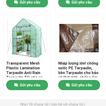
Gửi yêu cầu
Gửi yêu cầu
Sheet,Pool Fabric
Kiểm soát chất lượng
Liên hệ chúng tôi
Yêu cầu báo giá
Russian website
Transparent Mesh
Nhập lượng lớn! chống
Plastic Lamination
nước PE Tarpaulin,
Tarpaulin Anti Rain
bền Tarpaulin cho bảo
Tấm rèm cửa lưới từ tính
Tarpaulin Tải che xe
vệ thời tiết, chống ẩm
tải bền
PE Tarpaulin, bể bơi
Gửi yêu cầu
Gửi yêu cầu
Màn hình cửa sổ bay
Mạng bóng PE
Nhà
Về chúng tôi
Liên hệ với chúng tôi