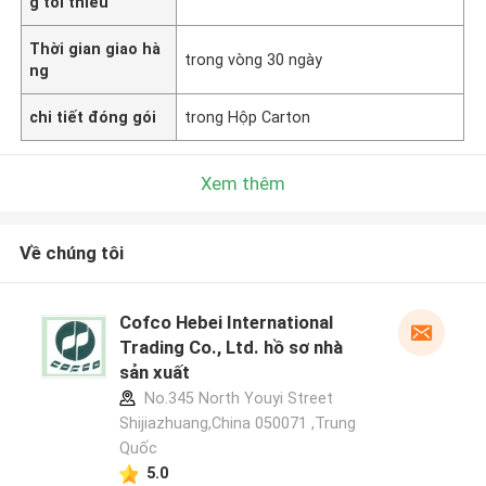
g tối thiểu
Thời gian giao hà
trong vòng 30 ngày
ng
chi tiết đóng gói
trong Hộp Carton
Xem thêm
Về chúng tôi
Cofco Hebei International
Trading Co., Ltd. hồ sơ nhà
sản xuất
No.345 North Youyi Street
Shijiazhuang,China 050071 ,Trung
Quốc
5.0