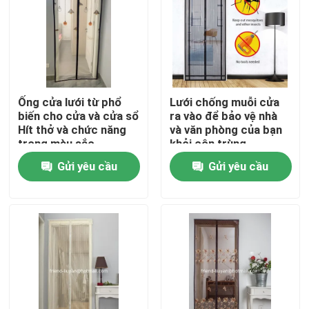
Kiểm soát chất lượng
Liên hệ chúng tôi
Ống cửa lưới từ phổ
Lưới chống muỗi cửa
biến cho cửa và cửa sổ
ra vào để bảo vệ nhà
Yêu cầu báo giá
Hít thở và chức năng
và văn phòng của bạn
trong màu sắc
khỏi côn trùng
Gửi yêu cầu
Gửi yêu cầu
Russian website
Tấm rèm cửa lưới từ tính
Màn hình cửa sổ bay
Mạng bóng PE