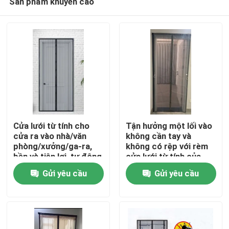
Sản phẩm khuyến cáo
Cửa lưới từ tính cho
Tận hưởng một lối vào
cửa ra vào nhà/văn
không cần tay và
phòng/xưởng/ga-ra,
không có rệp với rèm
bền và tiện lợi, tự động
cửa lưới từ tính của
Nhà
đóng bằng nam châm
chúng tôi
Gửi yêu cầu
Gửi yêu cầu
Sản phẩm
Về chúng tôi