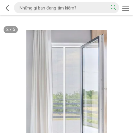
2
/
5