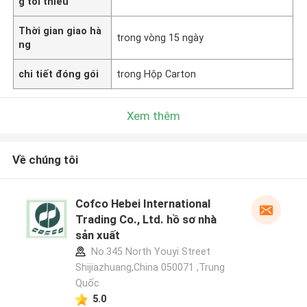
g tối thiểu
Thời gian giao hà
trong vòng 15 ngày
ng
chi tiết đóng gói
trong Hộp Carton
Xem thêm
Về chúng tôi
Cofco Hebei International
Trading Co., Ltd. hồ sơ nhà
sản xuất
No.345 North Youyi Street
Shijiazhuang,China 050071 ,Trung
Quốc
5.0