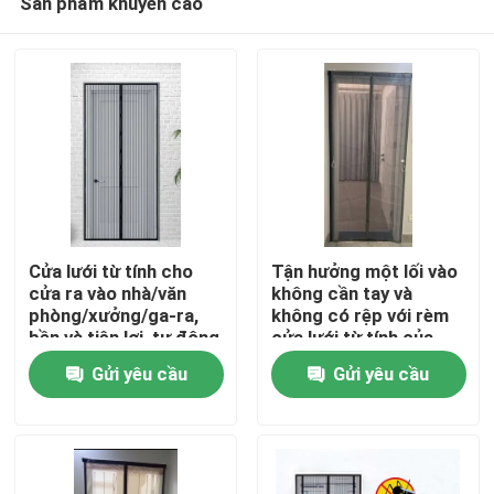
Sản phẩm khuyến cáo
Cửa lưới từ tính cho
Tận hưởng một lối vào
cửa ra vào nhà/văn
không cần tay và
phòng/xưởng/ga-ra,
không có rệp với rèm
bền và tiện lợi, tự động
cửa lưới từ tính của
Nhà
đóng bằng nam châm
chúng tôi
Gửi yêu cầu
Gửi yêu cầu
Sản phẩm
Về chúng tôi